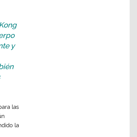
 Kong
uerpo
te y
bién
s
para las
ún
dido la