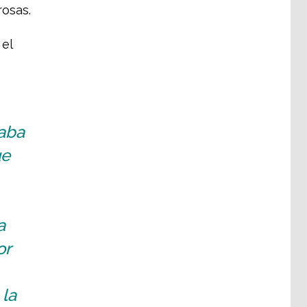
rosas.
 el
taba
ue
a
or
 la