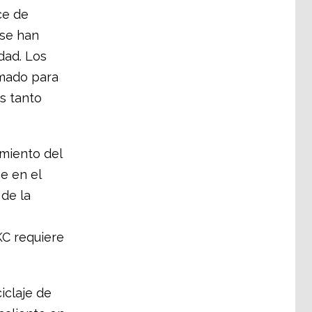
ce de
 se han
dad. Los
rmado para
as tanto
miento del
e en el
 de la
KC requiere
iclaje de