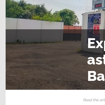
Ex
as
Ba
Read this arti