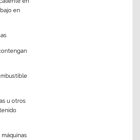
caliente en
abajo en
sas
 contengan
ombustible
as u otros
tenido
de máquinas