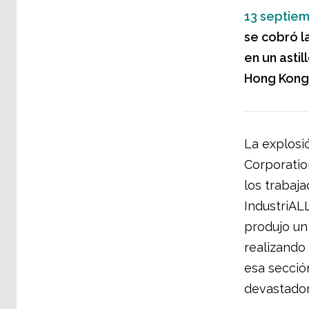
13 septiem
se cobró l
en un asti
Hong Kong
La explosi
Corporatio
los trabaja
IndustriAL
produjo un
realizando
esa secció
devastador