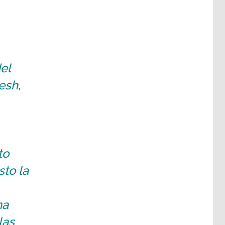
h
el
esh,
to
sto la
na
las