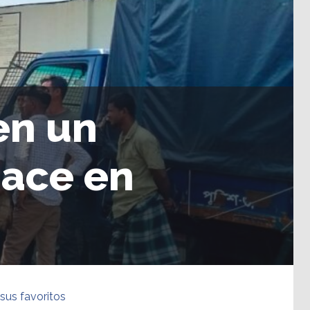
en un
uace en
sus favoritos