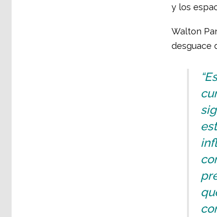
y los espa
Walton Pant
desguace d
“Es
cu
si
es
in
co
pre
qué
con