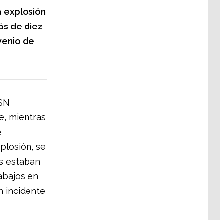
a explosión
ás de diez
venio de
 SN
e, mientras
e
plosión, se
es estaban
abajos en
n incidente