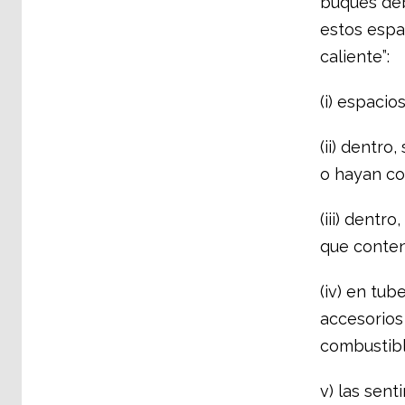
buques deb
estos espa
caliente”:
(i) espaci
(ii) dentr
o hayan co
(iii) dent
que conten
(iv) en tu
accesorios
combustibl
v) las sent