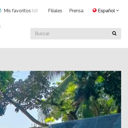
Mis favoritos
(
0
)
Filiales
Prensa
Español
s
Buscar
algo