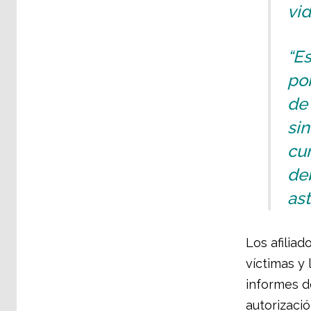
vid
“E
por
de
sin
cu
deb
ast
Los afilia
víctimas y 
informes d
autorizaci