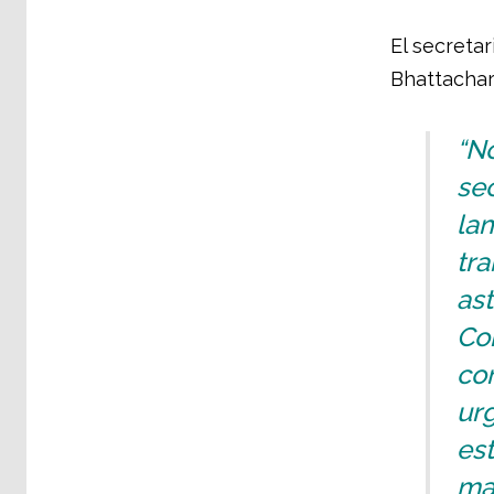
El secretar
Bhattachar
“No
se
lam
tra
ast
Cor
con
ur
est
may