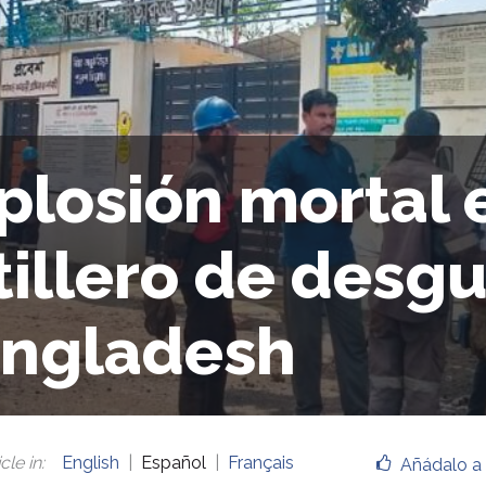
plosión mortal 
tillero de desg
ngladesh
cle in
:
English
Español
Français
Añádalo a 