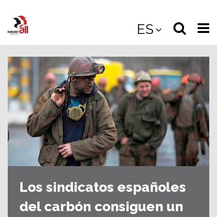
Jump
to
Select
Sea
ES
main
content
langua
the
(
(mobile
site
(mo
Los sindicatos españoles
del carbón consiguen un