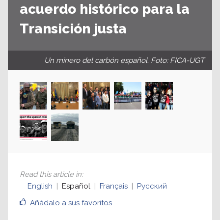
acuerdo histórico para la
Transición justa
Un minero del carbón español. Foto: FICA-UGT
Read this article in
:
English
Español
Français
Русский
Añádalo a sus favoritos