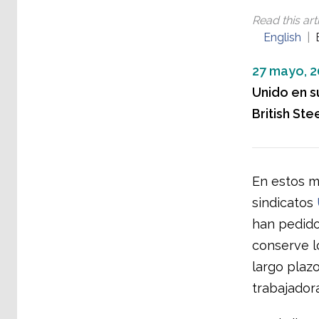
Read this arti
English
27 mayo, 2
Unido en su
British Stee
En estos m
sindicatos
han pedido
conserve l
largo plaz
trabajador