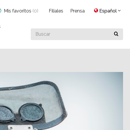
Mis favoritos
(
0
)
Filiales
Prensa
Español
s
Buscar
algo