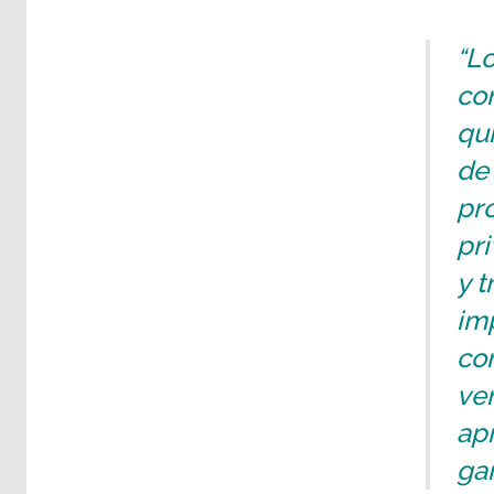
“Lo
con
qu
de
pro
pri
y t
imp
com
ven
ap
gan