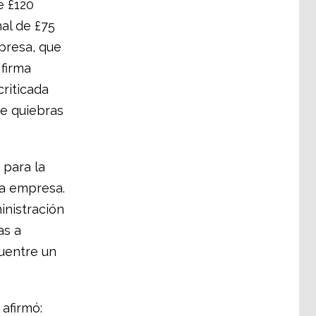
e £120
al de £75
mpresa, que
 firma
criticada
de quiebras
 para la
 la empresa.
inistración
as a
cuentre un
 afirmó: