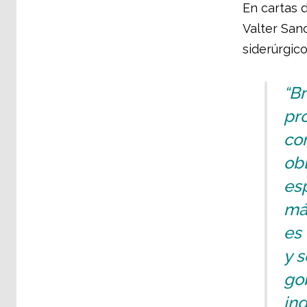
En cartas d
Valter San
siderúrgico
“Br
pr
co
obl
esp
más
es
y s
go
ind