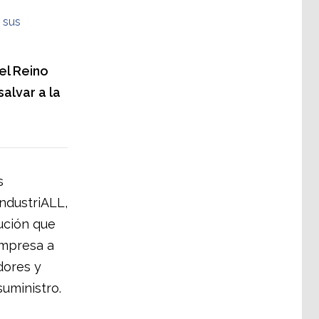
 sus
el Reino
alvar a la
s
IndustriALL,
ución que
empresa a
dores y
uministro.