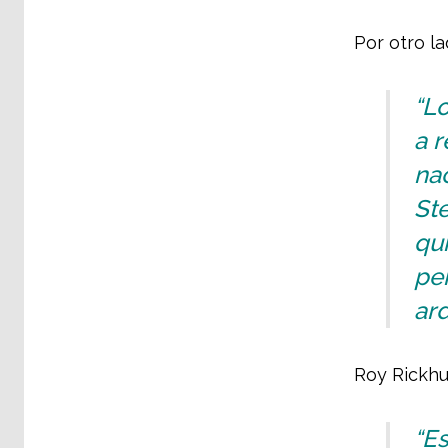
Por otro l
“L
a r
nac
Ste
qui
pe
ar
Roy Rickhu
“Es