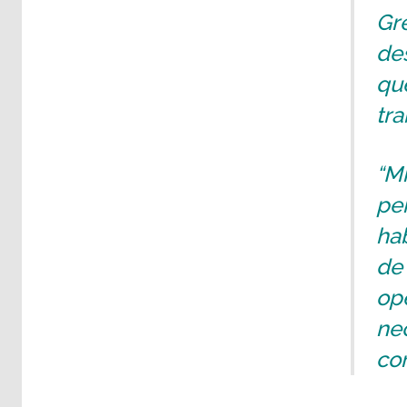
Gre
de
qu
tra
“Mi
per
hab
de
ope
nec
co