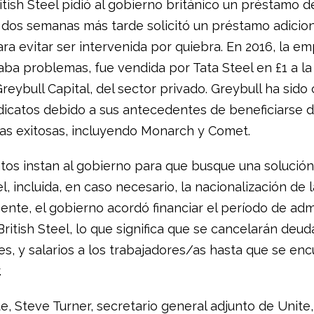
ritish Steel pidió al gobierno británico un préstamo d
y dos semanas más tarde solicitó un préstamo adicion
ra evitar ser intervenida por quiebra. En 2016, la e
aba problemas, fue vendida por Tata Steel en £1 a la
reybull Capital, del sector privado. Greybull ha sido 
ndicatos debido a sus antecedentes de beneficiarse 
s exitosas, incluyendo Monarch y Comet.
atos instan al gobierno para que busque una solución
el, incluida, en caso necesario, la nacionalización de
ente, el gobierno acordó financiar el período de adm
 British Steel, lo que significa que se cancelarán deud
s, y salarios a los trabajadores/as hasta que se en
.
e, Steve Turner, secretario general adjunto de Unite,