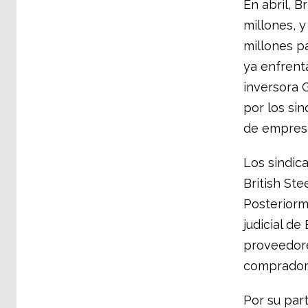
En abril, B
millones, 
millones pa
ya enfrent
inversora G
por los si
de empresa
Los sindic
British Ste
Posteriorm
judicial de
proveedore
comprador
Por su part