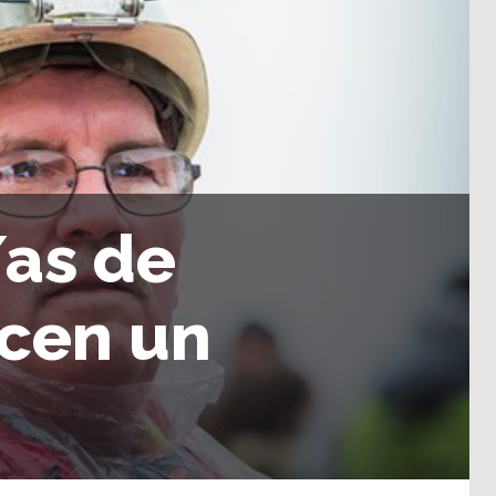
/as de
ecen un