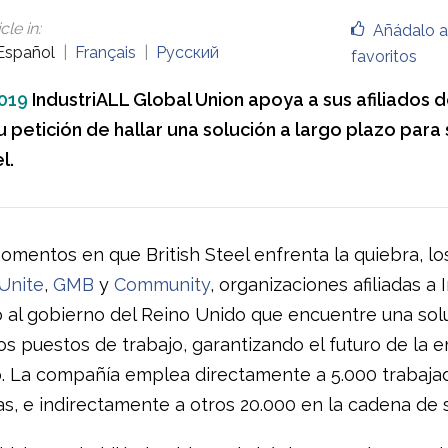
cle in
:
Añádalo a
Español
Français
Русский
favoritos
019
IndustriALL Global Union apoya a sus afiliados d
 petición de hallar una solución a largo plazo para s
l.
omentos en que British Steel enfrenta la quiebra, lo
Unite
,
GMB
y
Community
, organizaciones afiliadas a 
 al gobierno del Reino Unido que encuentre una sol
os puestos de trabajo, garantizando el futuro de la 
o. La compañía emplea directamente a 5.000 trabaja
as, e indirectamente a otros 20.000 en la cadena de s