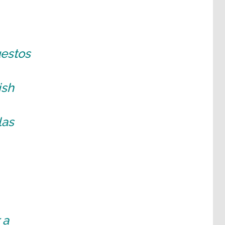
uestos
ish
las
 a