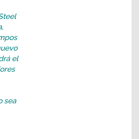
Steel
,
empos
nuevo
drá el
dores
o sea