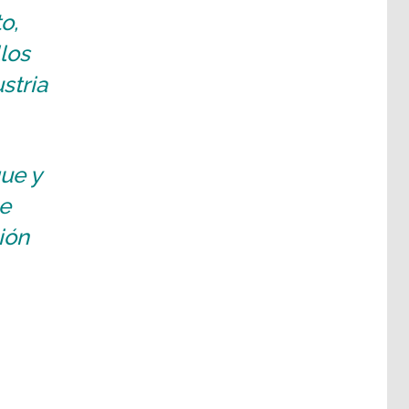
o,
los
stria
ue y
ue
ión