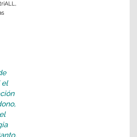
triALL,
as
de
 el
ación
dono,
el
gia
tanto,