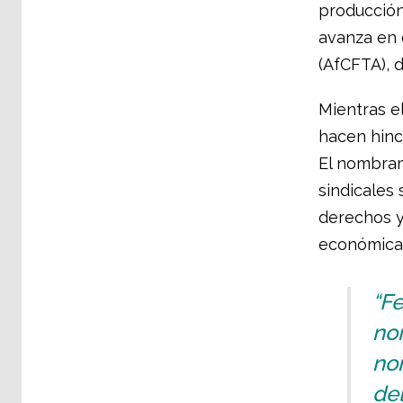
producción 
avanza en 
(AfCFTA), 
Mientras e
hacen hinc
El nombram
sindicales
derechos y
económica 
“Fe
no
no
del