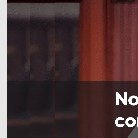
No
co