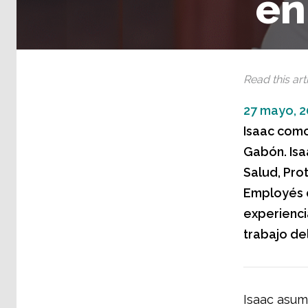
en
Read this arti
27 mayo, 2
Isaac como
Gabón. Isaa
Salud, Pro
Employés d
experienci
trabajo del
Isaac asum