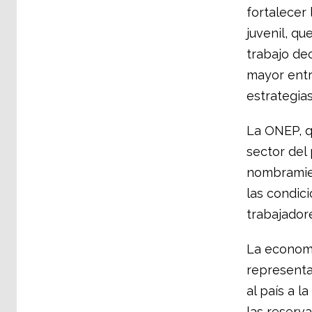
fortalecer 
juvenil, q
trabajo de
mayor entr
estrategia
La ONEP, q
sector del
nombramien
las condici
trabajador
La economí
representa
al país a l
las reserv