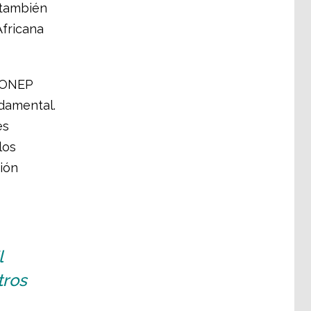
s también
Africana
y ONEP
ndamental.
es
los
ión
l
tros