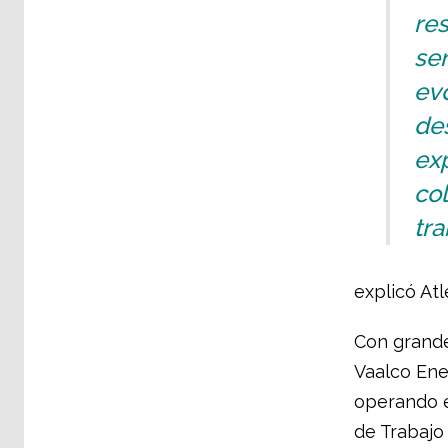
re
ser
evo
des
exp
col
tra
explicó Atl
Con grande
Vaalco Ene
operando en
de Trabajo