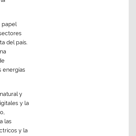
 papel
sectores
a del país.
ana
de
s energías
natural y
gitales y la
o,
a las
tricos y la