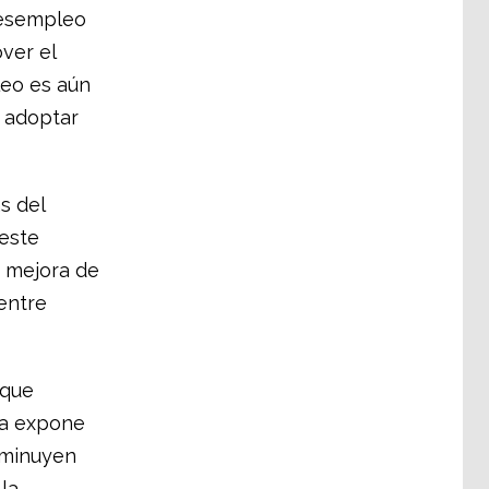
 desempleo
ver el
leo es aún
e adoptar
s del
 este
a mejora de
 entre
 que
ia expone
isminuyen
la