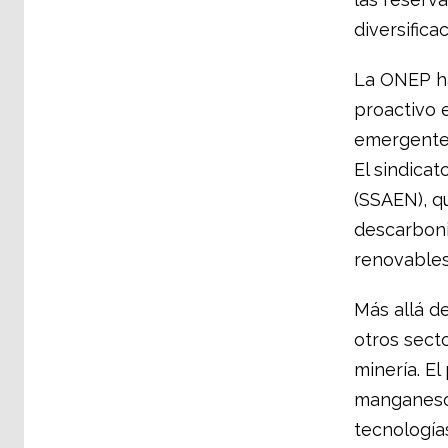
diversifica
La ONEP ha
proactivo 
emergentes
El sindicat
(SSAEN), qu
descarboni
renovables
Más allá d
otros secto
minería. El
manganeso 
tecnologías