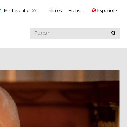
Mis favoritos
(
0
)
Filiales
Prensa
Español
s
Buscar
algo