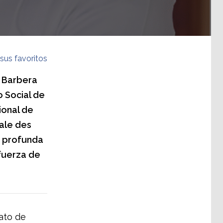
sus favoritos
k Barbera
 Social de
ional de
nale des
a profunda
 fuerza de
ato de