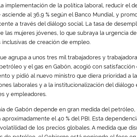
la implementación de la política laboral, reducir el
ue asciende al 36,9 % según el Banco Mundial, y promo
cente a través del diálogo social. La tasa de desemp
e las mujeres jóvenes, lo que subraya la urgencia d
s inclusivas de creación de empleo.
ue agrupa a unos tres mil trabajadores y trabajadora
 petróleo y el gas en Gabón, acogió con satisfacción
to y pidió al nuevo ministro que diera prioridad a l
ones laborales y a la institucionalización del diálogo
es y empleadores.
a de Gabón depende en gran medida del petróleo,
 aproximadamente el 40 % del PBI. Esta dependenc
a volatilidad de los precios globales. A medida que d
as de petróleo, el Gobierno está poniendo el foco en 