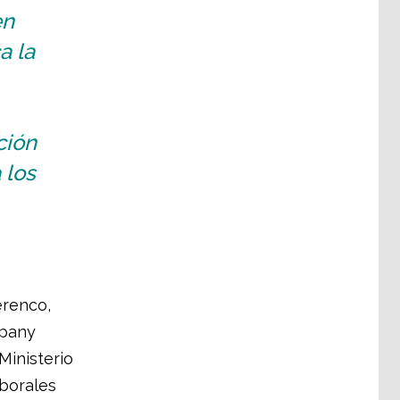
en
a la
ción
 los
erenco,
mpany
Ministerio
aborales