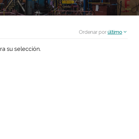
Ordenar por
último
ra su selección.