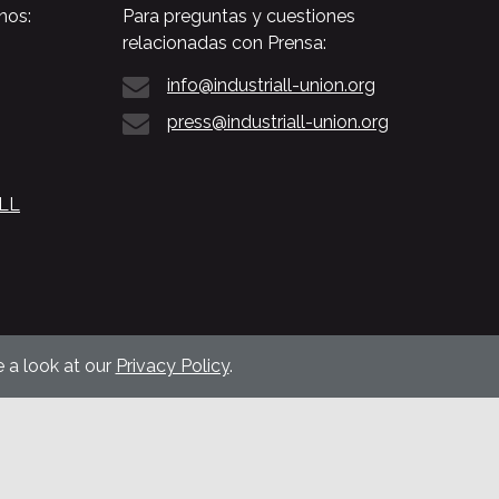
nos:
Para preguntas y cuestiones
relacionadas con Prensa:
info@industriall-union.org
press@industriall-union.org
ALL
 a look at our
Privacy Policy
.