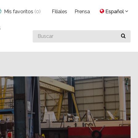
Mis favoritos
(
0
)
Filiales
Prensa
Español
s
Buscar
algo