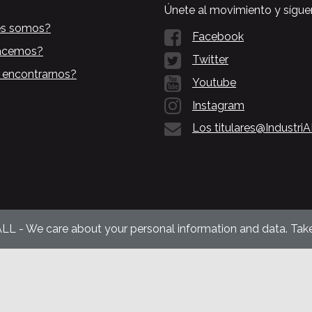
Únete al movimiento y sígue
es somos?
Facebook
acemos?
Twitter
 encontrarnos?
Youtube
Instagram
Los titulares@Industri
ALL - We care about your personal information and data. Take