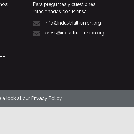
nos:
Para preguntas y cuestiones
relacionadas con Prensa:
info@industriall-union.org
press@industriall-union.org
ALL
 a look at our
Privacy Policy
.