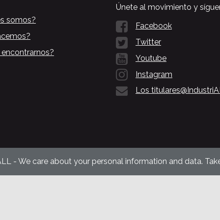
Únete al movimiento y sígue
es somos?
Facebook
acemos?
Twitter
 encontrarnos?
Youtube
Instagram
Los titulares@Industri
ALL - We care about your personal information and data. Take