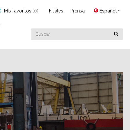
Mis favoritos
(
0
)
Filiales
Prensa
Español
s
Buscar
algo