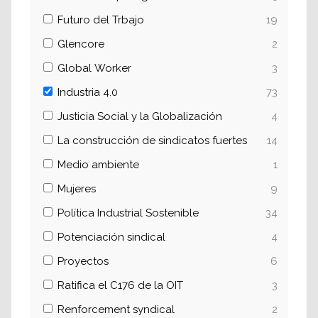
Futuro del Trbajo
19
Glencore
2
Global Worker
3
Industria 4.0
73
Justicia Social y la Globalización
4
La construcción de sindicatos fuertes
14
Medio ambiente
1
Mujeres
9
Política Industrial Sostenible
34
Potenciación sindical
4
Proyectos
6
Ratifica el C176 de la OIT
3
Renforcement syndical
2