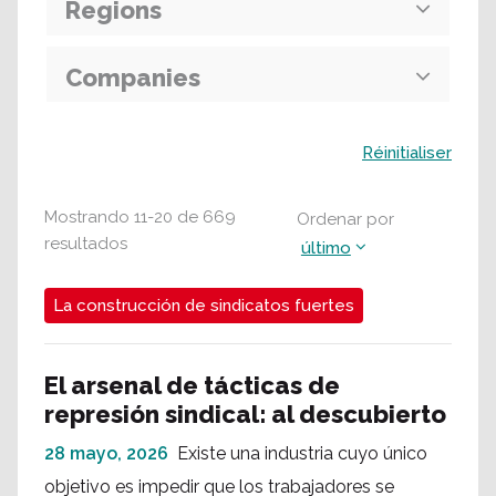
Regions
Companies
Buscar
Réinitialiser
Mostrando
11
-
20
de
669
Ordenar por
resultados
último
La construcción de sindicatos fuertes
El arsenal de tácticas de
represión sindical: al descubierto
28 mayo, 2026
Existe una industria cuyo único
objetivo es impedir que los trabajadores se