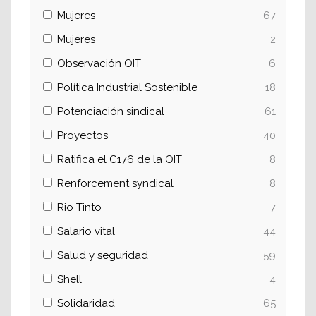
Mujeres
67
Mujeres
2
Observación OIT
6
Política Industrial Sostenible
18
Potenciación sindical
61
Proyectos
40
Ratifica el C176 de la OIT
8
Renforcement syndical
8
Rio Tinto
7
Salario vital
44
Salud y seguridad
59
Shell
4
Solidaridad
65