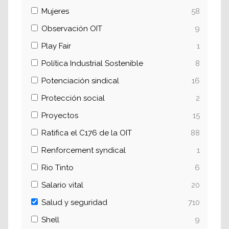
Mujeres
58
Observación OIT
9
Play Fair
1
Política Industrial Sostenible
8
Potenciación sindical
16
Protección social
2
Proyectos
15
Ratifica el C176 de la OIT
88
Renforcement syndical
1
Rio Tinto
6
Salario vital
20
Salud y seguridad
710
Shell
9