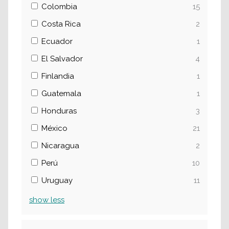
Colombia
15
Costa Rica
2
Ecuador
1
El Salvador
4
Finlandia
1
Guatemala
1
Honduras
3
México
21
Nicaragua
2
Perú
10
Uruguay
11
show
less