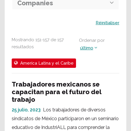
Companies
Buscar
Réinitialiser
Mostrando
151
-
157
de
157
Ordenar por
resultados
último
Ameríca Latina y el Caribe
Trabajadores mexicanos se
capacitan para el futuro del
trabajo
25 julio, 2023
Los trabajadores de diversos
sindicatos de México participaron en un seminario
educativo de IndustriALL para comprender la