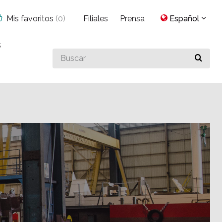
Mis favoritos
(
0
)
Filiales
Prensa
Español
s
Buscar
algo