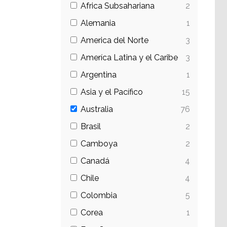
Africa Subsahariana
2
Alemania
1
America del Norte
3
Ameríca Latina y el Caribe
3
Argentina
1
Asia y el Pacífico
15
Australia
76
Brasil
2
Camboya
2
Canadá
4
Chile
4
Colombia
5
Corea
1