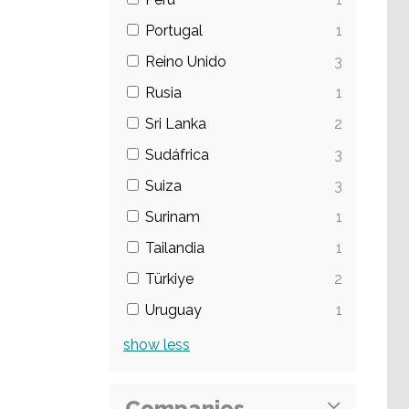
Portugal
1
Reino Unido
3
Rusia
1
Sri Lanka
2
Sudáfrica
3
Suiza
3
Surinam
1
Tailandia
1
Türkiye
2
Uruguay
1
show
less
Companies