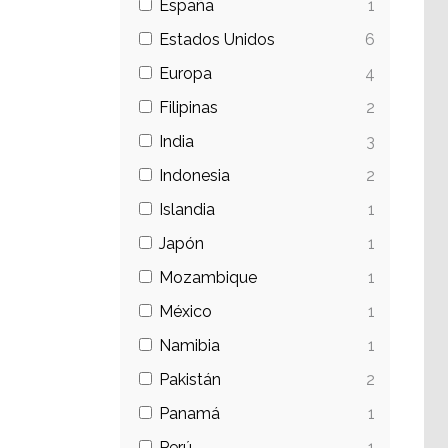
España
1
Estados Unidos
6
Europa
4
Filipinas
2
India
3
Indonesia
2
Islandia
1
Japón
1
Mozambique
1
México
1
Namibia
1
Pakistán
2
Panamá
1
Perú
1