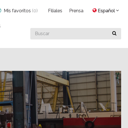
Mis favoritos
(
0
)
Filiales
Prensa
Español
s
Buscar
algo