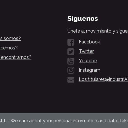
Síguenos
Únete al movimiento y sígue
es somos?
Facebook
acemos?
Twitter
 encontrarnos?
Youtube
Instagram
Los titulares@Industri
ALL - We care about your personal information and data. Take