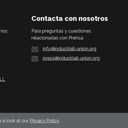
Contacta con nosotros
nos:
Para preguntas y cuestiones
relacionadas con Prensa:
info@industriall-union.org
press@industriall-union.org
ALL
 a look at our
Privacy Policy
.