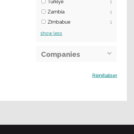
Türkiye
1
Zambia
1
Zimbabue
1
show
less
Companies
Buscar
Réinitialiser