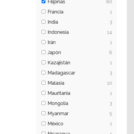
Filipinas
80
Francia
1
India
3
Indonesia
14
Irán
1
Japón
6
Kazajistán
1
Madagascar
3
Malasia
10
Mauritania
1
Mongolia
3
Myanmar
5
México
1
Nicaragua
1