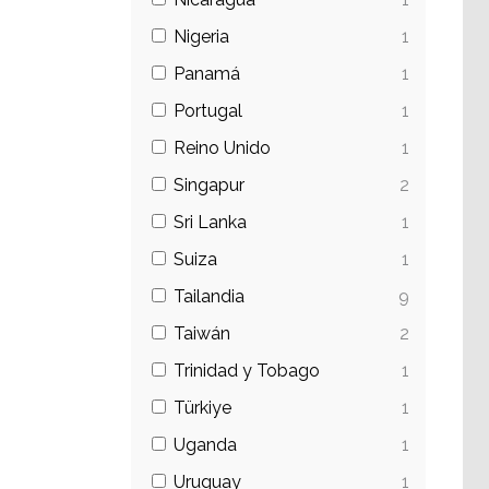
Nigeria
1
Panamá
1
Portugal
1
Reino Unido
1
Singapur
2
Sri Lanka
1
Suiza
1
Tailandia
9
Taiwán
2
Trinidad y Tobago
1
Türkiye
1
Uganda
1
Uruguay
1