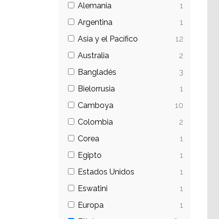
Alemania
1
Argentina
1
Asia y el Pacífico
12
Australia
2
Bangladés
3
Bielorrusia
1
Camboya
10
Colombia
2
Corea
1
Egipto
1
Estados Unidos
1
Eswatini
1
Europa
1