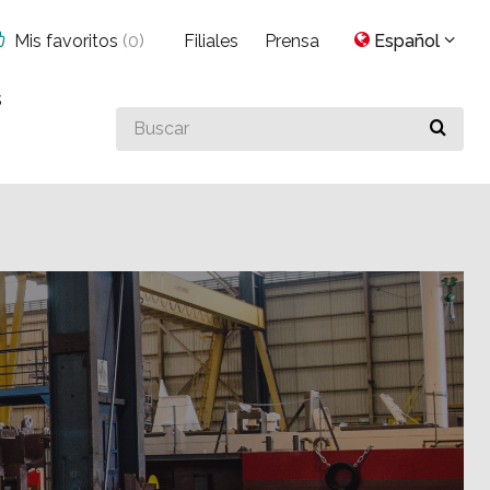
Mis favoritos
(
0
)
Filiales
Prensa
Español
s
Buscar
algo