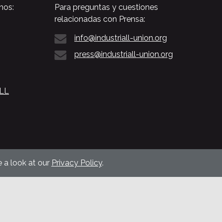
nos:
Para preguntas y cuestiones
relacionadas con Prensa:
info@industriall-union.org
press@industriall-union.org
ALL
 a look at our
Privacy Policy
.