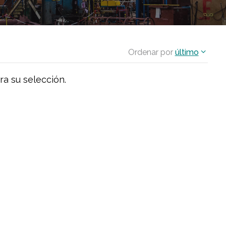
Ordenar por
último
ra su selección.