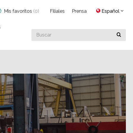
Mis favoritos
(
0
)
Filiales
Prensa
Español
s
Buscar
algo