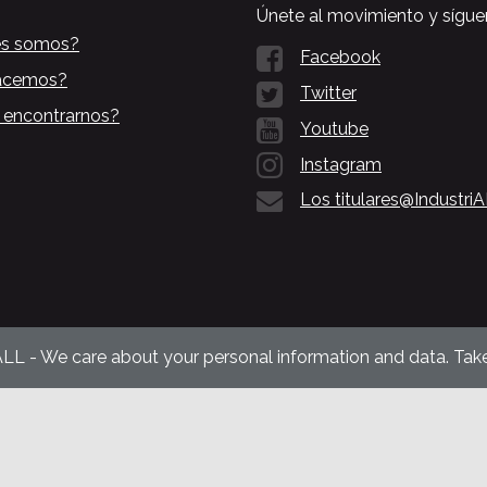
Únete al movimiento y sígue
es somos?
Facebook
acemos?
Twitter
 encontrarnos?
Youtube
Instagram
Los titulares@Industri
ALL - We care about your personal information and data. Take