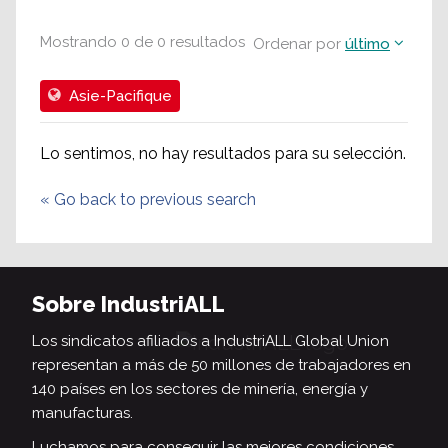
Mostrando
0
de
0
resultados
Ordenar por
último
Asie-Pacifique
Lo sentimos, no hay resultados para su selección.
«
Go back to previous search
Sobre IndustriALL
Los sindicatos afiliados a IndustriALL Global Union
representan a más de 50 millones de trabajadores en
140 países en los sectores de minería, energía y
manufacturas.
Luchamos para conseguir las mejores condiciones