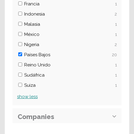
Francia
1
Indonesia
2
Malasia
1
México
1
Nigeria
2
Países Bajos
20
Reino Unido
1
Sudáfrica
1
Suiza
1
show
less
Companies