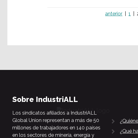
anterior
1
Sobre IndustriALL
Los sindicatos afiliados a IndustriALL
Global Union representan a más de 50
¿Quién
millones de trabajadores en 140 países
¿Qué h
en los sectores de minería, energía y