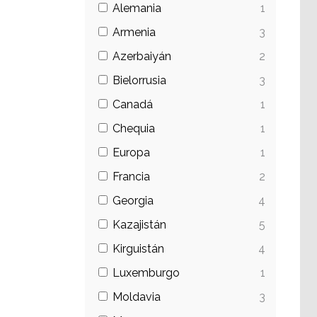
Alemania
1
Armenia
3
Azerbaiyán
2
Bielorrusia
3
Canadá
1
Chequia
1
Europa
1
Francia
2
Georgia
4
Kazajistán
5
Kirguistán
4
Luxemburgo
1
Moldavia
3