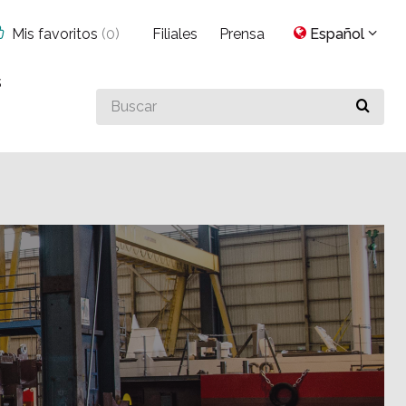
Mis favoritos
(
0
)
Filiales
Prensa
Español
s
Buscar
algo