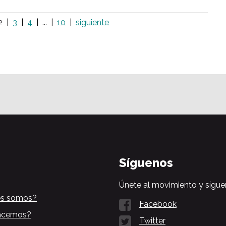
2
3
4
...
10
siguiente
Síguenos
Únete al movimiento y sígue
es somos?
Facebook
acemos?
Twitter