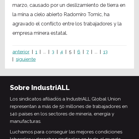
marzo, causado por un deslizamiento de tierra en
la mina a cielo abierto Radomiro Tomic, ha
agravado el conflicto entre los trabajadores y la
empresa minera estatal.
anterior
1
...
3
4
5
6
7
...
13
siguiente
Sobre IndustriALL
Los sindicatos afiliados a IndustriALL Global Union
representan a más de 50 millones de trabajadores en
140 países en los sectores de minería, energía y
manufacturas.
Luchamos para conseguir las mejores condiciones