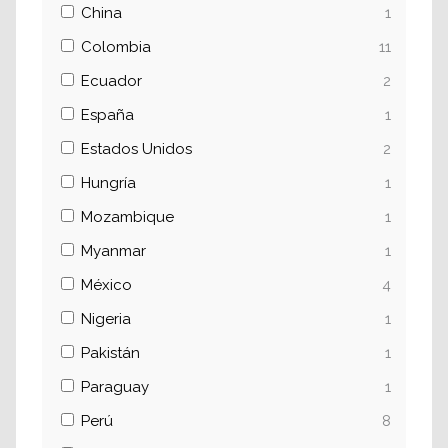
China
1
Colombia
11
Ecuador
2
España
1
Estados Unidos
2
Hungría
1
Mozambique
1
Myanmar
1
México
4
Nigeria
1
Pakistán
1
Paraguay
1
Perú
8