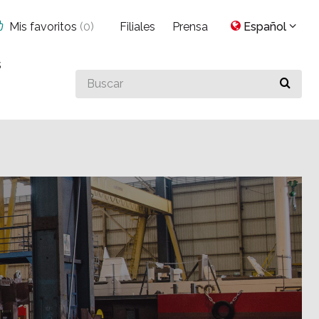
Mis favoritos
(
0
)
Filiales
Prensa
Español
s
Buscar
algo