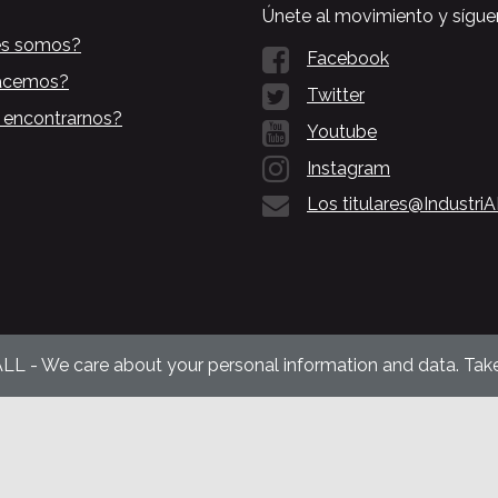
Únete al movimiento y sígue
es somos?
Facebook
acemos?
Twitter
 encontrarnos?
Youtube
Instagram
Los titulares@Industri
ALL - We care about your personal information and data. Take