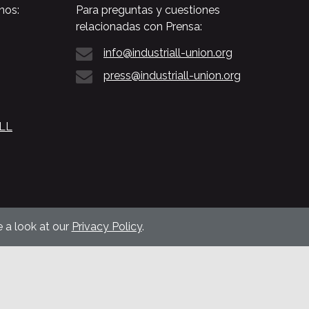
nos:
Para preguntas y cuestiones
relacionadas con Prensa:
info@industriall-union.org
press@industriall-union.org
ALL
 a look at our
Privacy Policy
.