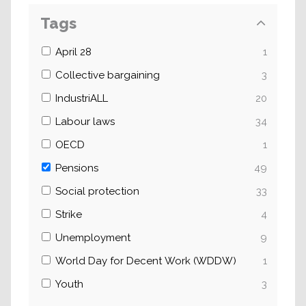
Tags
April 28
1
Collective bargaining
3
IndustriALL
20
Labour laws
34
OECD
1
Pensions
49
Social protection
33
Strike
4
Unemployment
9
World Day for Decent Work (WDDW)
1
Youth
3