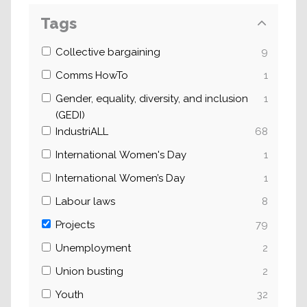
Tags
Collective bargaining
9
Comms HowTo
1
Gender, equality, diversity, and inclusion
1
(GEDI)
IndustriALL
68
International Women's Day
1
International Women’s Day
1
Labour laws
8
Projects
79
Unemployment
2
Union busting
2
Youth
32