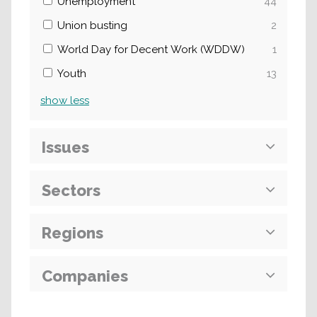
Unemployment
44
Union busting
2
World Day for Decent Work (WDDW)
1
Youth
13
show
less
Issues
Sectors
Regions
Companies