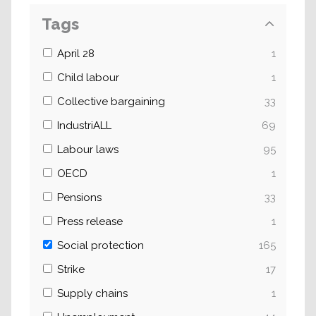
Tags
April 28
1
Child labour
1
Collective bargaining
33
IndustriALL
69
Labour laws
95
OECD
1
Pensions
33
Press release
1
Social protection
165
Strike
17
Supply chains
1