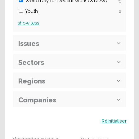
World Day for Decent Work (WDDW)
25
Youth
2
show
less
Issues
Sectors
Regions
Companies
Buscar
Réinitialiser