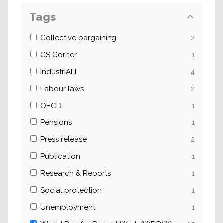
Tags
Collective bargaining
2
GS Corner
1
IndustriALL
4
Labour laws
2
OECD
1
Pensions
1
Press release
2
Publication
1
Research & Reports
1
Social protection
1
Unemployment
1