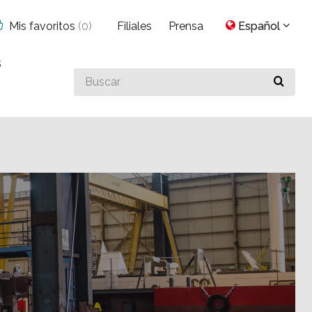
Mis favoritos
(
0
)
Filiales
Prensa
Español
s
Buscar
algo