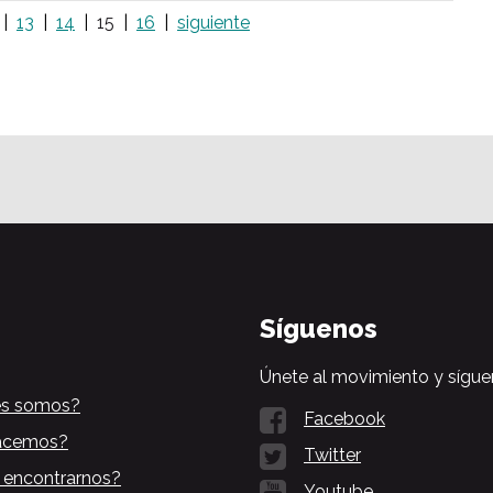
13
14
15
16
siguiente
Síguenos
Únete al movimiento y sígue
es somos?
Facebook
acemos?
Twitter
 encontrarnos?
Youtube