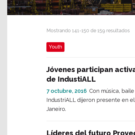
Mostrando
141
-
150
de
159
resultados
Youth
Jóvenes participan activ
de IndustiALL
7 octubre, 2016
Con música, baile
IndustriALL dijeron presente en e
Janeiro.
Líderes del futuro Proye