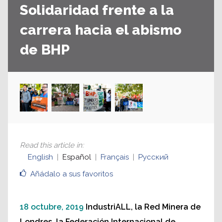
Solidaridad frente a la
carrera hacia el abismo
de BHP
Read this article in
:
English
Español
Français
Русский
Añádalo a sus favoritos
18 octubre, 2019
IndustriALL, la Red Minera de
Londres, la Federación Internacional de