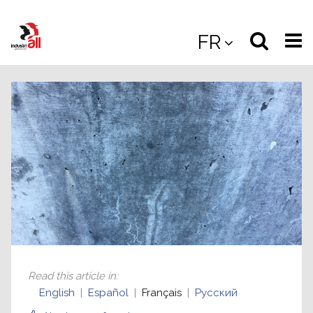
Jump
to
Select
Sea
FR
main
content
langua
the
(
(mobile
site
(mo
Read this article in
:
English
Español
Français
Русский