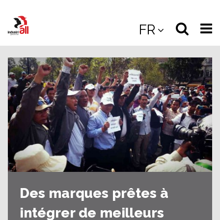
Jump
to
Select
Sea
FR
main
content
langua
the
(
(mobile
site
(mo
Des marques prêtes à
intégrer de meilleurs