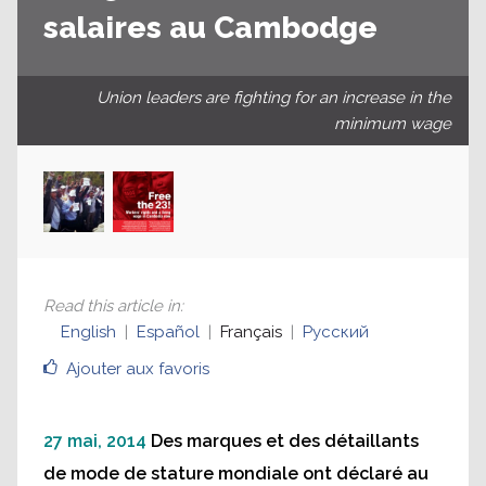
salaires au Cambodge
Union leaders are fighting for an increase in the
minimum wage
Read this article in
:
English
Español
Français
Русский
Ajouter aux favoris
27 mai, 2014
Des marques et des détaillants
de mode de stature mondiale ont déclaré au