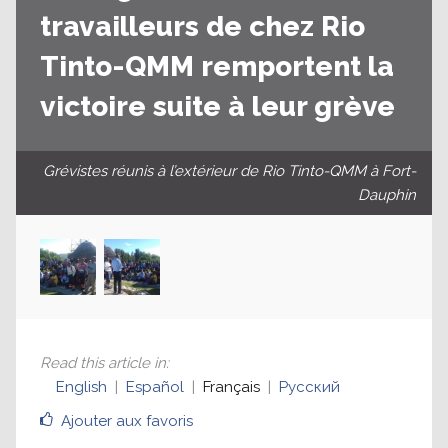
travailleurs de chez Rio
Tinto-QMM remportent la
victoire suite à leur grève
Grévistes réunis à l’extérieur de Rio Tinto-QMM à Fort-
Dauphin
Read this article in
:
English
Español
Français
Русский
Ajouter aux favoris