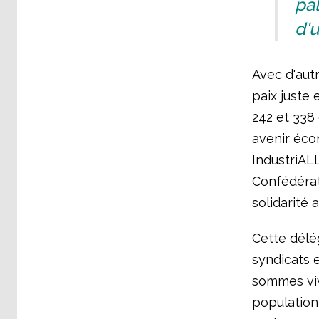
pal
d'u
Avec d'aut
paix juste
242 et 338
avenir éco
IndustriAL
Confédérati
solidarité 
Cette délé
syndicats e
sommes viv
population