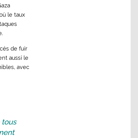
Gaza
où le taux
ttaques
e.
cés de fuir
nt aussi le
nibles, avec
 tous
ment