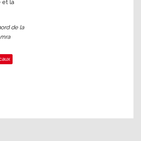
 et la
nord de la
Amra
icaux