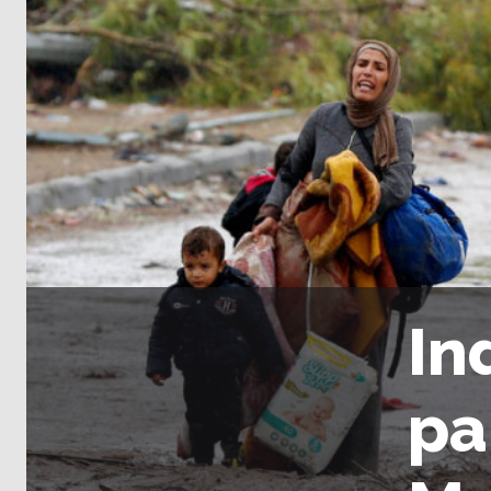
In
pa