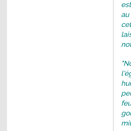
est
au
cet
lai
no
"No
l'é
hum
pe
feu
gou
mil