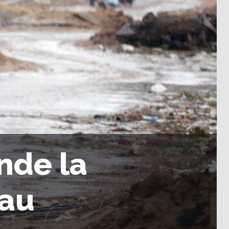
nde la
 au