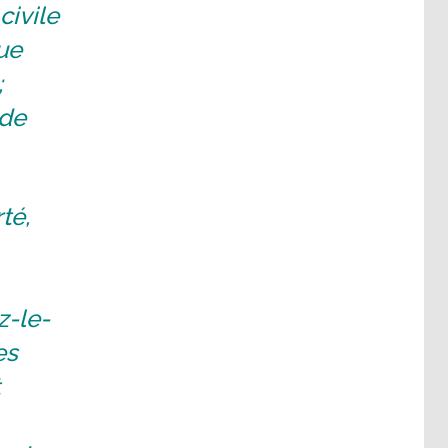
civile
ue
;
 de
té,
z-le-
es