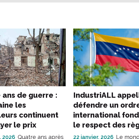
 ans de guerre :
IndustriALL appel
aine les
défendre un ordr
lleurs continuent
international fond
yer le prix
le respect des rè
, 2026
Quatre ans après
22 janvier, 2026
Le mond