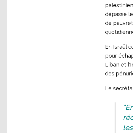
palestinien
dépasse le
de pauvreté
quotidienne
En Israël c
pour échapp
Liban et l'
des pénuri
Le secrétai
"En
réc
les