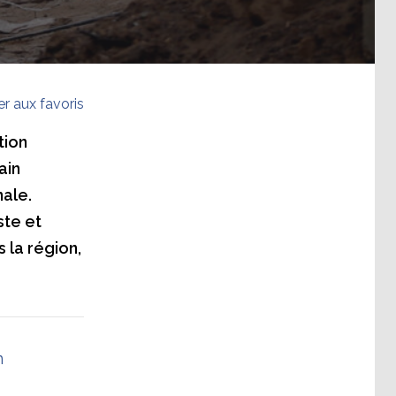
er aux favoris
tion
ain
ale.
ste et
s la région,
n