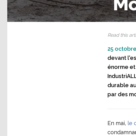
Mo
Read this arti
25 octobre
devant l'e
énorme et 
IndustriALL
durable au 
par des mo
En mai,
le 
condamnant