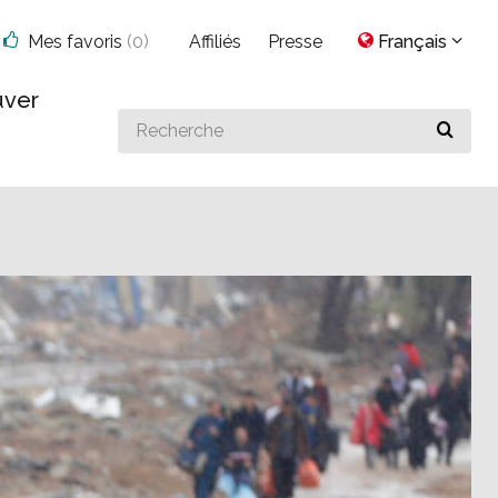
Mes favoris
(
0
)
Affiliés
Presse
Français
uver
Search
for
something