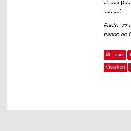
et des peup
justice".
Photo : 27 
bande de G
Israël
Violation