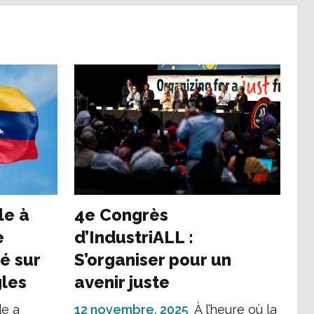
le à
4e Congrès
e
d’IndustriALL :
é sur
S’organiser pour un
gles
avenir juste
e a
12 novembre, 2025
À l’heure où la