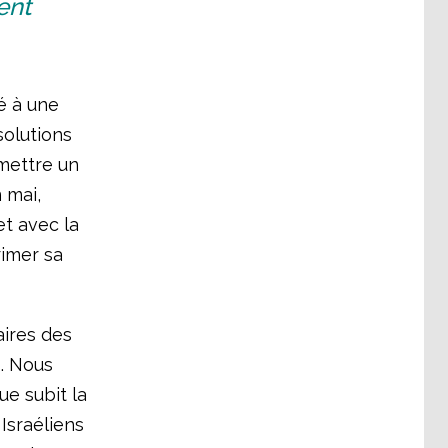
ent
é à une
solutions
rmettre un
 mai,
et avec la
rimer sa
aires des
s. Nous
e subit la
Israéliens