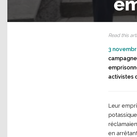
em
Read this arti
3 novembr
campagne p
emprisonné
activistes 
Leur empris
potassique
réclamaient
en arrêtan