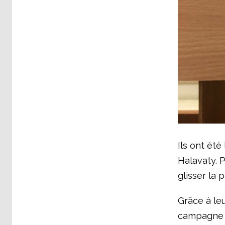
Ils ont ét
Halavaty. P
glisser la 
Grâce à leu
campagne o