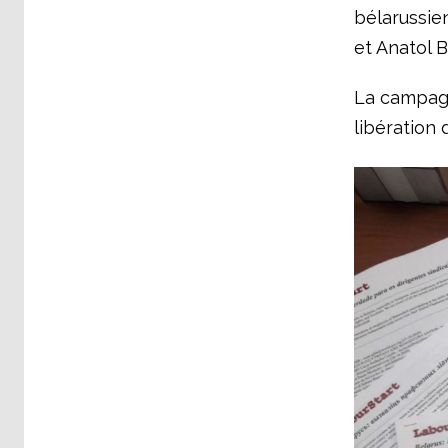
bélarussien
et Anatol B
La campa
libération