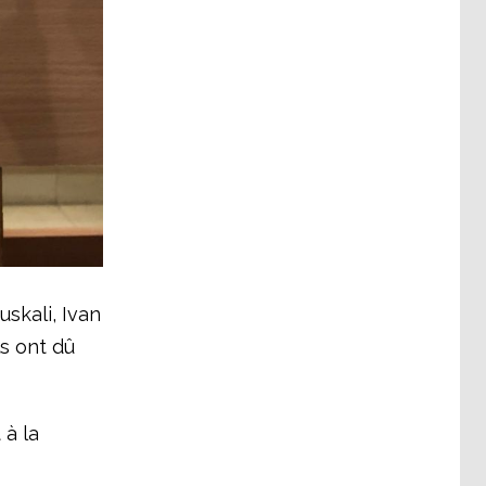
skali, Ivan
ls ont dû
 à la