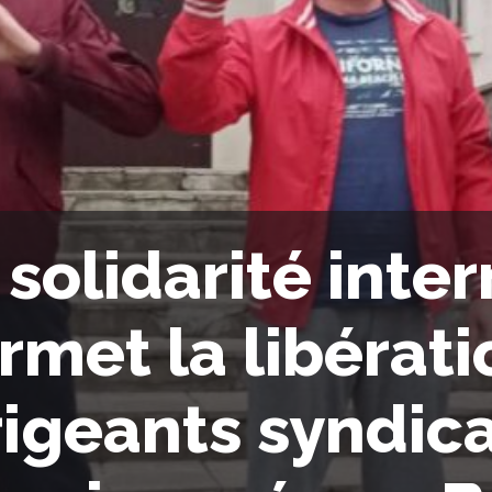
 solidarité inte
rmet la libérati
rigeants syndic