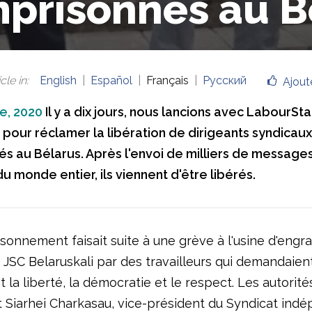
prisonnés au B
cle in
:
English
Español
Français
Русский
Ajout
e, 2020
Il y a dix jours, nous lancions avec LabourSta
our réclamer la libération de dirigeants syndicaux
s au Bélarus. Après l'envoi de milliers de message
du monde entier, ils viennent d'être libérés.
onnement faisait suite à une grève à l'usine d'engra
 JSC Belaruskali par des travailleurs qui demandaien
 la liberté, la démocratie et le respect. Les autorité
t Siarhei Charkasau, vice-président du Syndicat ind