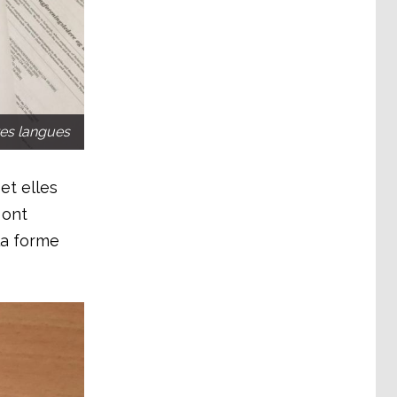
es langues
et elles
 ont
la forme