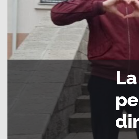
La
pe
di