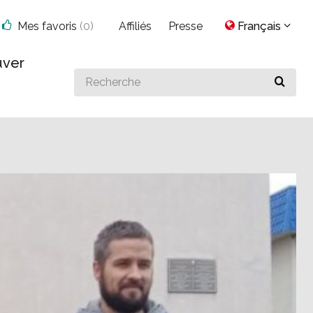
Mes favoris
(
0
)
Affiliés
Presse
Français
uver
Search
for
something