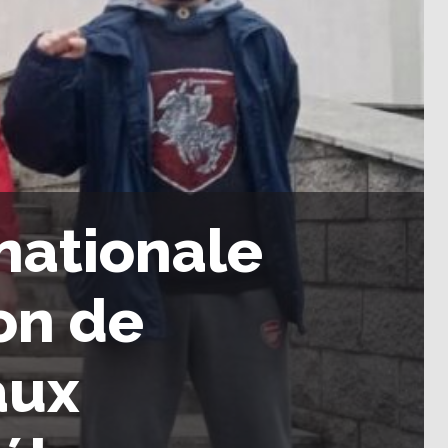
rnationale
on de
aux