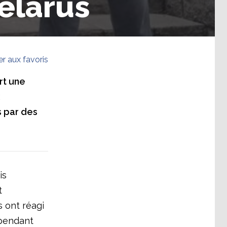
élarus
er aux favoris
rt une
s par des
is
t
s ont réagi
épendant