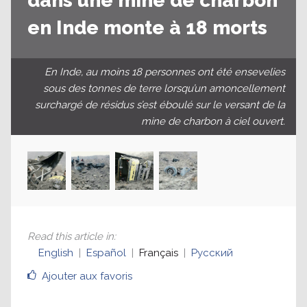
dans une mine de charbon
en Inde monte à 18 morts
En Inde, au moins 18 personnes ont été ensevelies
sous des tonnes de terre lorsqu’un amoncellement
surchargé de résidus s’est éboulé sur le versant de la
mine de charbon à ciel ouvert.
Read this article in
:
English
Español
Français
Русский
Ajouter aux favoris