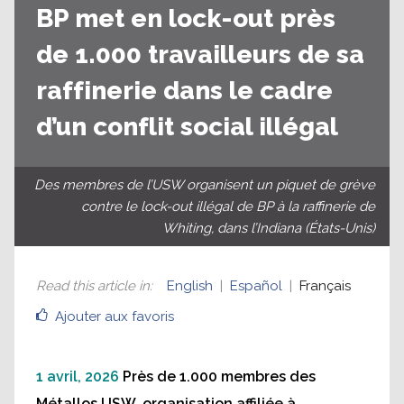
BP met en lock-out près
de 1.000 travailleurs de sa
raffinerie dans le cadre
d’un conflit social illégal
Des membres de l’USW organisent un piquet de grève
contre le lock-out illégal de BP à la raffinerie de
Whiting, dans l’Indiana (États-Unis)
Read this article in
:
English
Español
Français
Ajouter aux favoris
1 avril, 2026
Près de 1.000 membres des
Métallos USW, organisation affiliée à