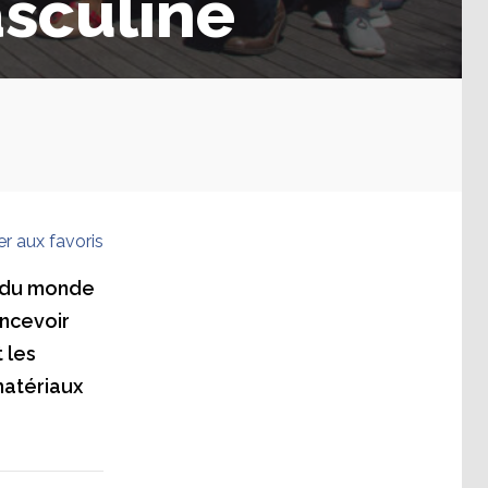
sculine
er aux favoris
LL du monde
oncevoir
 les
matériaux