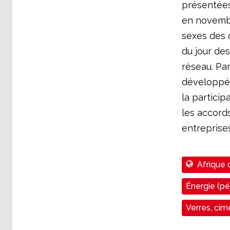
présentées 
en novembre
sexes des 
du jour de
réseau. Par
développée
la particip
les accord
entreprises
Afrique 
Énergie (pét
Verres, cim