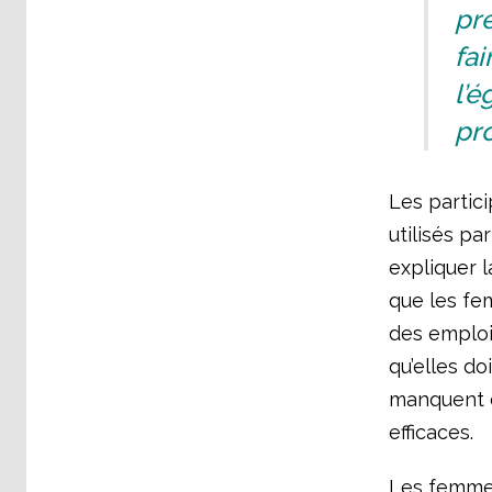
pr
fai
l’é
pro
Les partici
utilisés pa
expliquer l
que les fe
des emploi
qu’elles do
manquent d
efficaces.
Les femmes