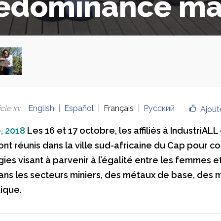
édominance ma
cle in
:
English
Español
Français
Русский
Ajout
, 2018
Les 16 et 17 octobre, les affiliés à IndustriA
ont réunis dans la ville sud-africaine du Cap pour c
ies visant à parvenir à l’égalité entre les femmes et
s les secteurs miniers, des métaux de base, des 
ique.