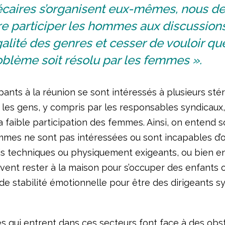
écaires s’organisent eux-mêmes, nous d
re participer les hommes aux discussions
galité des genres et cesser de vouloir qu
blème soit résolu par les femmes ».
pants à la réunion se sont intéressés à plusieurs st
r les gens, y compris par les responsables syndicaux
a faible participation des femmes. Ainsi, on entend 
mmes ne sont pas intéressées ou sont incapables d’
s techniques ou physiquement exigeants, ou bien e
ivent rester à la maison pour s’occuper des enfants 
e stabilité émotionnelle pour être des dirigeants s
 qui entrent dans ces secteurs font face à des obs