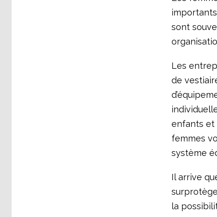
importants.
sont souven
organisatio
Les entrep
de vestiai
d’équipeme
individuel
enfants et
femmes voi
système édu
Il arrive q
surprotège
la possibi