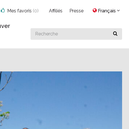
Mes favoris
(
0
)
Affiliés
Presse
Français
uver
Search
for
something