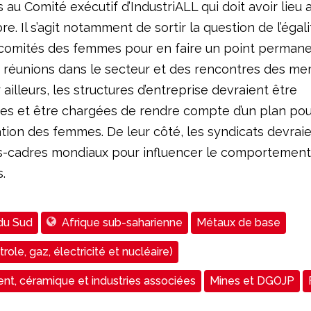
au Comité exécutif d’IndustriALL qui doit avoir lieu
. Il s’agit notamment de sortir la question de l’égal
comités des femmes pour en faire un point permanen
s réunions dans le secteur et des rencontres des m
 ailleurs, les structures d’entreprise devraient être
s et être chargées de rendre compte d’un plan pou
ation des femmes. De leur côté, les syndicats devraien
s-cadres mondiaux pour influencer le comportement
.
du Sud
Afrique sub-saharienne
Métaux de base
role, gaz, électricité et nucléaire)
ent, céramique et industries associées
Mines et DGOJP