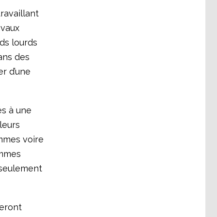
ravaillant
avaux
ds lourds
ans des
er d’une
és à une
leurs
ommes voire
hommes
 seulement
eront