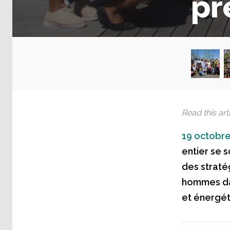
pr
Read this arti
19 octobre
entier se s
des stratég
hommes dan
et énergét