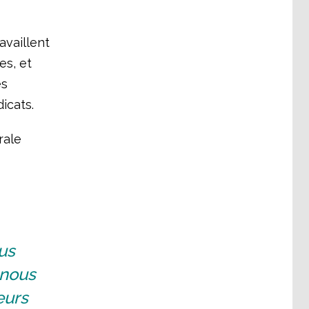
availlent
es, et
es
icats.
rale
us
 nous
eurs