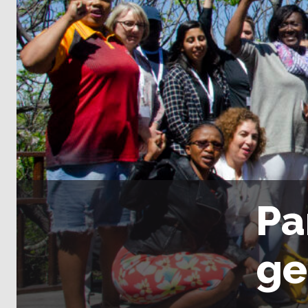
Pa
ge