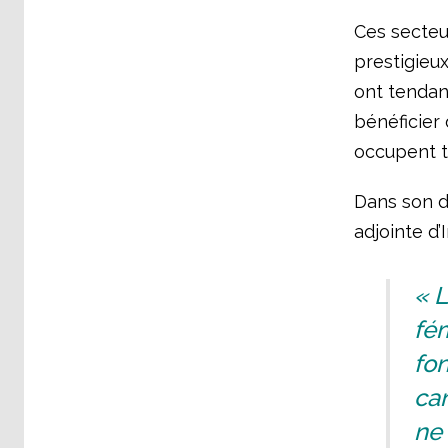
Ces secteu
prestigieu
ont tendanc
bénéficier 
occupent tr
Dans son di
adjointe d’
« L
fém
fo
cam
ne 