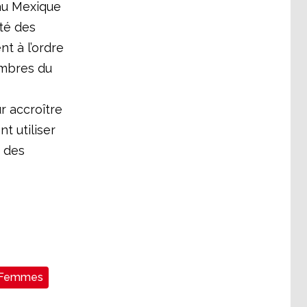
 au Mexique
ité des
t à l’ordre
embres du
r accroître
t utiliser
 des
Femmes