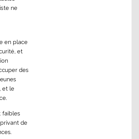
iste ne
e en place
urité, et
ion
occuper des
jeunes
 et le
ce.
 faibles
privant de
nces.