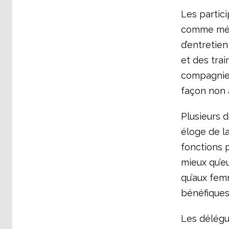
Les partic
comme méca
d’entretie
et des tra
compagnies
façon non 
Plusieurs d
éloge de l
fonctions 
mieux qu’eu
qu’aux fem
bénéfiques
Les délégu