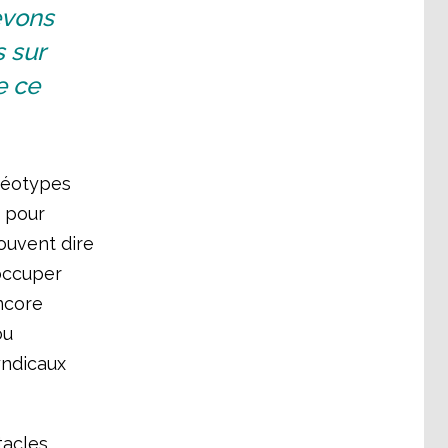
evons
 sur
e ce
éréotypes
, pour
souvent dire
occuper
ncore
ou
yndicaux
tacles