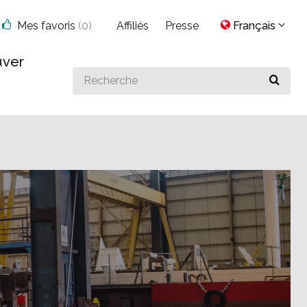
Mes favoris
(
0
)
Affiliés
Presse
Français
uver
Search
for
something