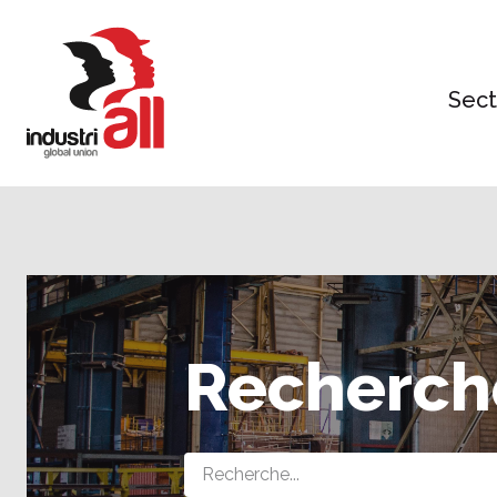
Jump
to
main
content
Sect
Recherch
Query