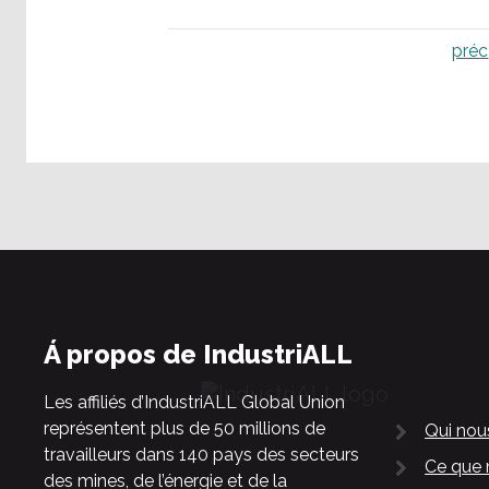
préc
Á propos de IndustriALL
Les affiliés d’IndustriALL Global Union
représentent plus de 50 millions de
Qui no
travailleurs dans 140 pays des secteurs
Ce que 
des mines, de l’énergie et de la