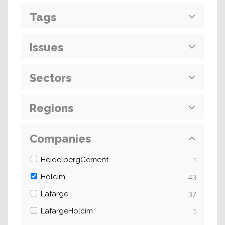
Tags
Issues
Sectors
Regions
Companies
HeidelbergCement
1
Holcim
43
Lafarge
37
LafargeHolcim
1