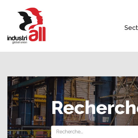
Jump
to
main
content
Sect
Recherch
Query