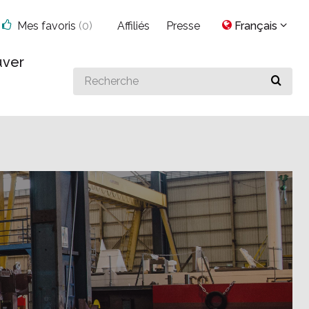
Mes favoris
(
0
)
Affiliés
Presse
Français
uver
Search
for
something