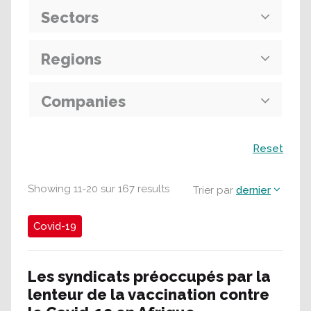
Sectors
Regions
Companies
Recherche
Reset
Showing
11
-
20
sur
167
results
Trier par
dernier
Covid-19
Les syndicats préoccupés par la
lenteur de la vaccination contre