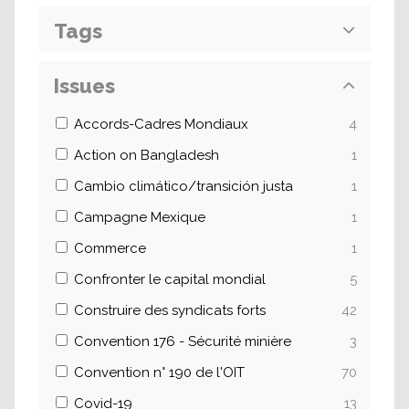
Tags
Issues
Accords-Cadres Mondiaux
4
Action on Bangladesh
1
Cambio climático/transición justa
1
Campagne Mexique
1
Commerce
1
Confronter le capital mondial
5
Construire des syndicats forts
42
Convention 176 - Sécurité minière
3
Convention n° 190 de l'OIT
70
Covid-19
13