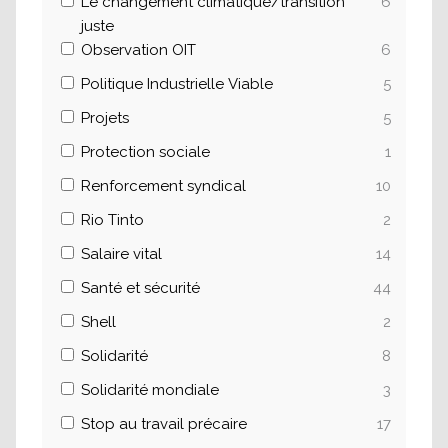
Le changement climatique/transition
6
juste
Observation OIT
6
Politique Industrielle Viable
5
Projets
5
Protection sociale
1
Renforcement syndical
10
Rio Tinto
2
Salaire vital
14
Santé et sécurité
44
Shell
2
Solidarité
8
Solidarité mondiale
3
Stop au travail précaire
17