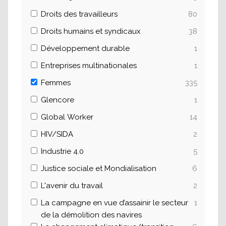
Droits des travailleurs
80
Droits humains et syndicaux
38
Développement durable
1
Entreprises multinationales
1
Femmes
335
Glencore
1
Global Worker
14
HIV/SIDA
2
Industrie 4.0
5
Justice sociale et Mondialisation
6
L'avenir du travail
2
La campagne en vue d’assainir le secteur
1
de la démolition des navires