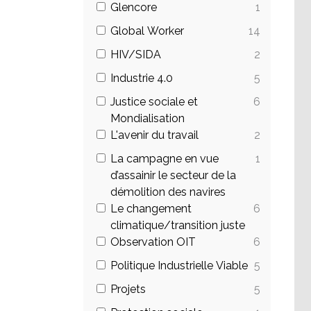
Glencore
1
Global Worker
14
HIV/SIDA
2
Industrie 4.0
5
Justice sociale et
6
Mondialisation
L'avenir du travail
2
La campagne en vue
1
d’assainir le secteur de la
démolition des navires
Le changement
6
climatique/transition juste
Observation OIT
6
Politique Industrielle Viable
5
Projets
5