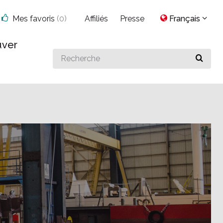
Mes favoris
(
0
)
Affiliés
Presse
Français
uver
Search
for
something