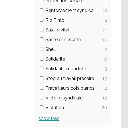
Protection sociale
1
Renforcement syndical
10
Rio Tinto
2
Salaire vital
14
Santé et sécurité
44
Shell
2
Solidarité
8
Solidarité mondiale
3
Stop au travail précaire
17
Travailleurs cols blancs
2
Victoire syndicale
12
Violation
26
show
less