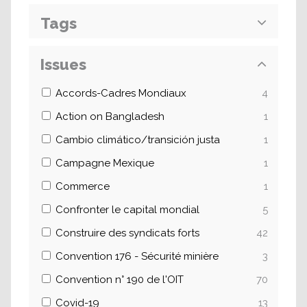
Tags
Issues
Accords-Cadres Mondiaux
4
Action on Bangladesh
1
Cambio climático/transición justa
1
Campagne Mexique
1
Commerce
1
Confronter le capital mondial
5
Construire des syndicats forts
42
Convention 176 - Sécurité minière
3
Convention n° 190 de l'OIT
70
Covid-19
13