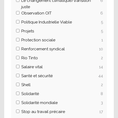
Le changement climatique/transition
6
juste
Observation OIT
6
Politique Industrielle Viable
5
Projets
5
Protection sociale
1
Renforcement syndical
10
Rio Tinto
2
Salaire vital
14
Santé et sécurité
44
Shell
2
Solidarité
8
Solidarité mondiale
3
Stop au travail précaire
17