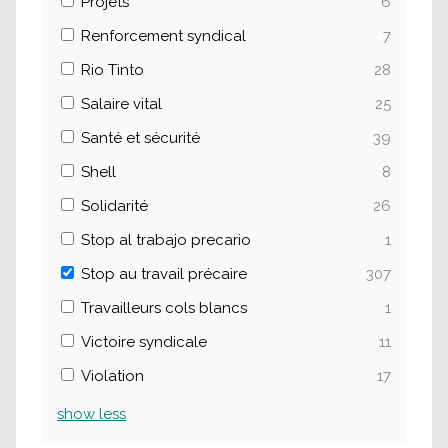
Projets
6
Renforcement syndical
7
Rio Tinto
28
Salaire vital
25
Santé et sécurité
39
Shell
8
Solidarité
26
Stop al trabajo precario
1
Stop au travail précaire
307
Travailleurs cols blancs
1
Victoire syndicale
11
Violation
17
show
less