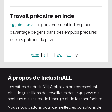
Travail précaire en Inde
19 juin, 2012
Le gouvernement indien place
davantage de gens dans des emplois précaires
que les patrons du privé
préc
1
...
29
30
31
Á propos de IndustriALL
Les affiliés d’IndustriALL Global Union représentent
plus de 50 millions de travailleurs dans 140 pays des
secteurs des mines, de l’énergie et de la manufacture.
Nous nous battons pour de meilleures conditions de