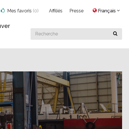
Mes favoris
(
0
)
Affiliés
Presse
Français
uver
Search
for
something