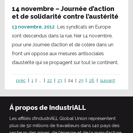
14 novembre – Journée d’action
et de solidarité contre l’austérité
13 novembre, 2012
Les syndicats en Europe
sont descendus dans la rue, hier 14 novembre,
pour une Journée d’action et de colère dans un
front uni opposé aux mesures antisociales
d’austérité qui se propagent sur tout le continent.
préc
1
...
22
23
24
25
26
suivant
Á propos de IndustriALL
Les affiliés d’IndustriALL Global Union représentent
plus de 50 millions de travailleurs dans 140 pays des
secteurs des mines, de l’énergie et de la manufacture.