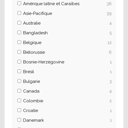
Amérique latine et Caraïbes
36
Asie-Pacifique
39
Australie
4
Bangladesh
5
Belgique
12
Biélorussie
6
Bosnie-Herzégovine
1
Brésil
1
Bulgarie
3
Canada
4
Colombie
2
Croatie
1
Danemark
1