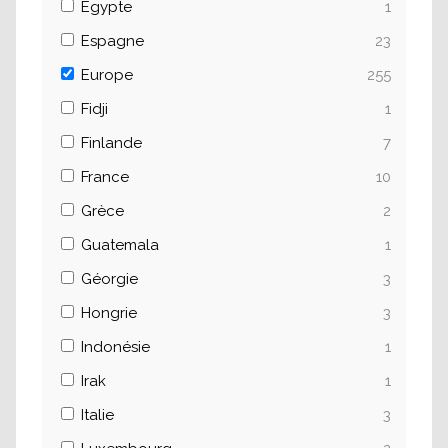
Egypte
1
Espagne
23
Europe
255
Fidji
1
Finlande
7
France
10
Grèce
2
Guatemala
1
Géorgie
3
Hongrie
3
Indonésie
1
Irak
1
Italie
3