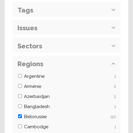
Tags
Issues
Sectors
Regions
Argentine
1
Arménie
2
Azerbaïdjan
2
Bangladesh
1
Biélorussie
90
Cambodge
1