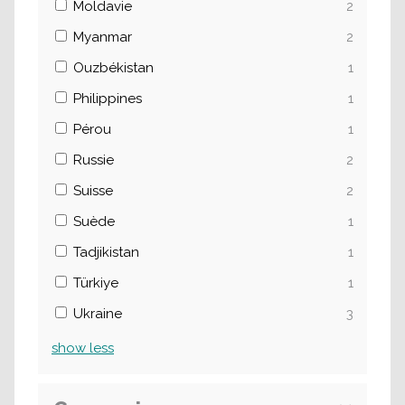
Moldavie
2
Myanmar
2
Ouzbékistan
1
Philippines
1
Pérou
1
Russie
2
Suisse
2
Suède
1
Tadjikistan
1
Türkiye
1
Ukraine
3
show
less