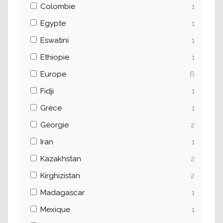
Colombie
1
Egypte
1
Eswatini
1
Ethiopie
1
Europe
6
Fidji
1
Grèce
1
Géorgie
2
Iran
1
Kazakhstan
2
Kirghizistan
2
Madagascar
1
Mexique
1