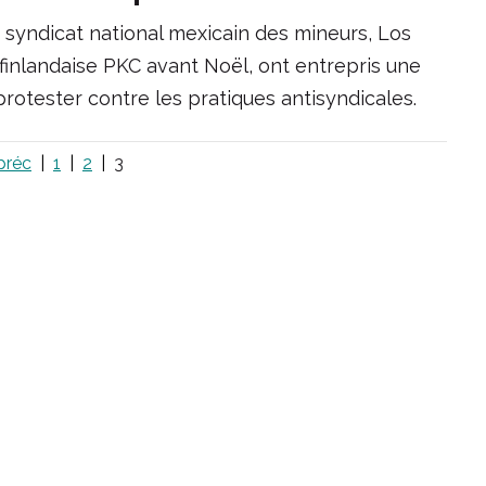
yndicat national mexicain des mineurs, Los
e finlandaise PKC avant Noël, ont entrepris une
protester contre les pratiques antisyndicales.
préc
1
2
3