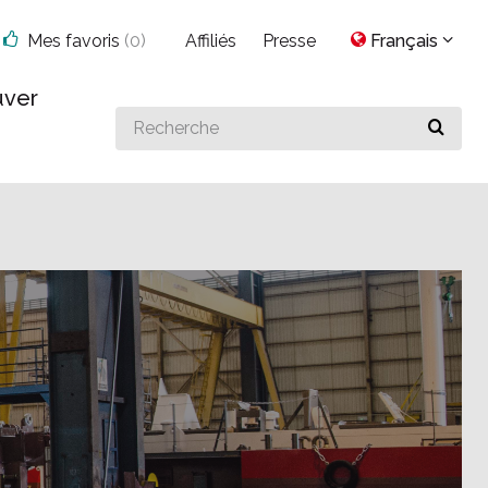
Mes favoris
(
0
)
Affiliés
Presse
Français
uver
Search
for
something