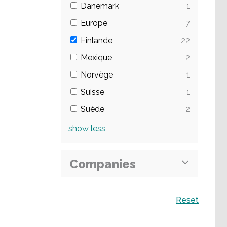
Danemark
1
Europe
7
Finlande
22
Mexique
2
Norvège
1
Suisse
1
Suède
2
show
less
Companies
Recherche
Reset