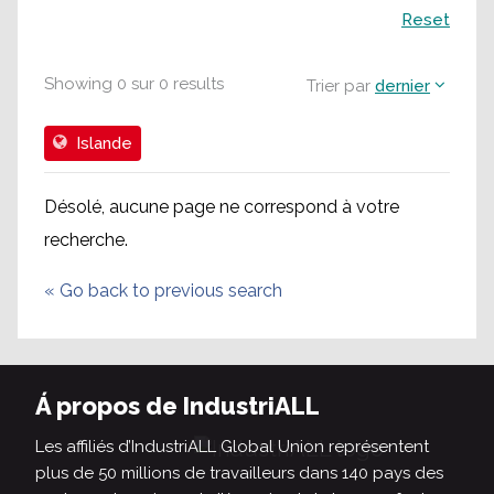
Recherche
Reset
Showing
0
sur
0
results
Trier par
dernier
Islande
Désolé, aucune page ne correspond à votre
recherche.
«
Go back to previous search
Á propos de IndustriALL
Les affiliés d’IndustriALL Global Union représentent
plus de 50 millions de travailleurs dans 140 pays des