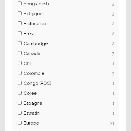
Bangladesh
3
Belgique
3
Biélorussie
2
Brésil
2
Cambodge
2
Canada
7
Chili
1
Colombie
3
Congo (RDC)
1
Corée
1
Espagne
1
Eswatini
1
Europe
31