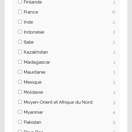
Finlande
1
France
6
Inde
2
Indonésie
2
Italie
2
Kazakhstan
1
Madagascar
1
Mauritanie
1
Mexique
3
Moldavie
1
Moyen-Orient et Afrique du Nord
3
Myanmar
4
Pakistan
5