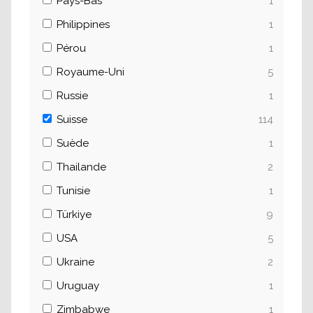
Pays-Bas
1
Philippines
1
Pérou
1
Royaume-Uni
5
Russie
1
Suisse
114
Suède
1
Thailande
2
Tunisie
1
Türkiye
9
USA
5
Ukraine
2
Uruguay
1
Zimbabwe
1