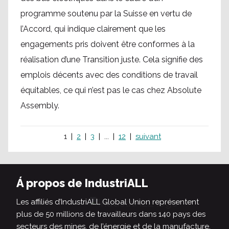
programme soutenu par la Suisse en vertu de
l’Accord, qui indique clairement que les
engagements pris doivent être conformes à la
réalisation d’une Transition juste. Cela signifie des
emplois décents avec des conditions de travail
équitables, ce qui n’est pas le cas chez Absolute
Assembly.
1
2
3
...
12
suivant
Á propos de IndustriALL
Les affiliés d’IndustriALL Global Union représentent
plus de 50 millions de travailleurs dans 140 pays des
secteurs des mines, de l’énergie et de la manufacture.