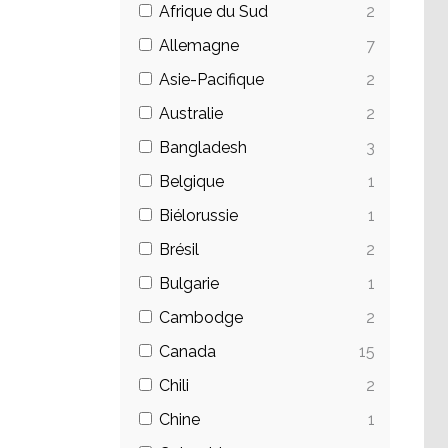
Afrique du Sud
2
Allemagne
7
Asie-Pacifique
2
Australie
2
Bangladesh
3
Belgique
1
Biélorussie
1
Brésil
2
Bulgarie
1
Cambodge
2
Canada
15
Chili
2
Chine
1