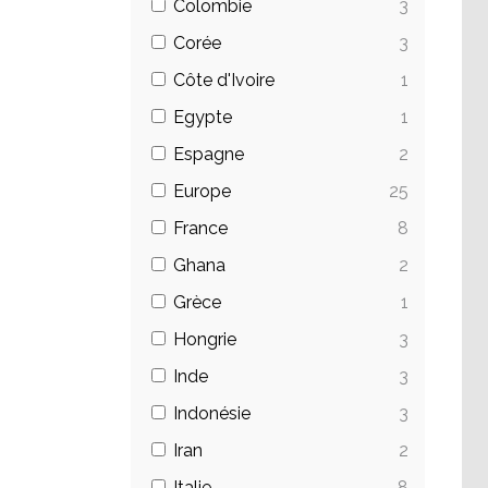
Colombie
3
Corée
3
Côte d'Ivoire
1
Egypte
1
Espagne
2
Europe
25
France
8
Ghana
2
Grèce
1
Hongrie
3
Inde
3
Indonésie
3
Iran
2
Italie
8