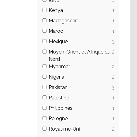
Kenya
1
Madagascar
1
Maroc
1
Mexique
3
Moyen-Orient et Afrique du
2
Nord
Myanmar
2
Nigeria
2
Pakistan
3
Palestine
1
Philippines
1
Pologne
1
Royaume-Uni
2