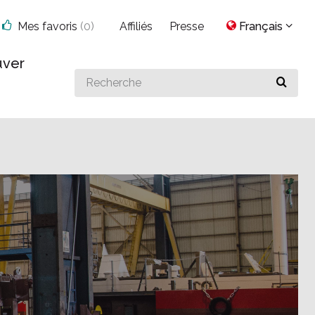
Mes favoris
(
0
)
Affiliés
Presse
Français
uver
Search
for
something