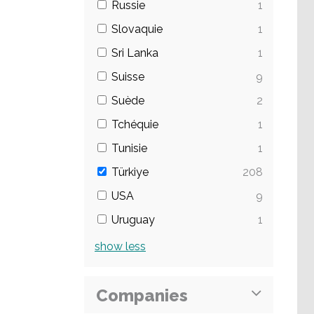
Russie
1
Slovaquie
1
Sri Lanka
1
Suisse
9
Suède
2
Tchéquie
1
Tunisie
1
Türkiye
208
USA
9
Uruguay
1
show
less
Companies