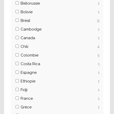
Biélorussie
1
Bolivie
1
Brésil
9
Cambodge
1
Canada
1
Chili
4
Colombie
5
Costa Rica
1
Espagne
1
Ethiopie
1
Fidji
1
France
1
Grèce
1