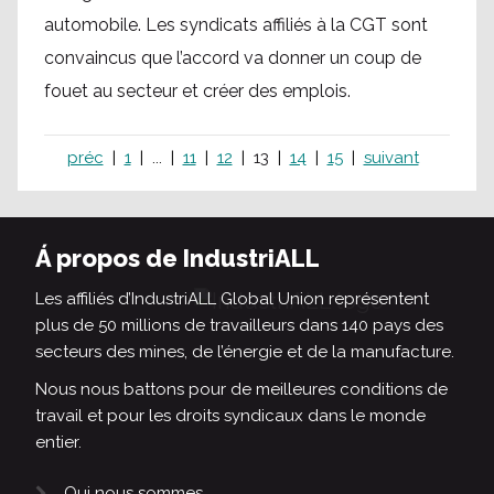
automobile. Les syndicats affiliés à la CGT sont
convaincus que l’accord va donner un coup de
fouet au secteur et créer des emplois.
préc
1
...
11
12
13
14
15
suivant
Á propos de IndustriALL
Les affiliés d’IndustriALL Global Union représentent
plus de 50 millions de travailleurs dans 140 pays des
secteurs des mines, de l’énergie et de la manufacture.
Nous nous battons pour de meilleures conditions de
travail et pour les droits syndicaux dans le monde
entier.
Qui nous sommes